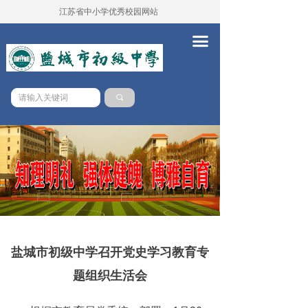
江苏省中小学优秀校园网站
首页
끀
学校概况
新闻中心
끠
党务校务
学本课堂
队伍建设
德育工作
教务工作
盐城市初级中学召开党史学习教育专
教学科研
题组织生活会
对外交流