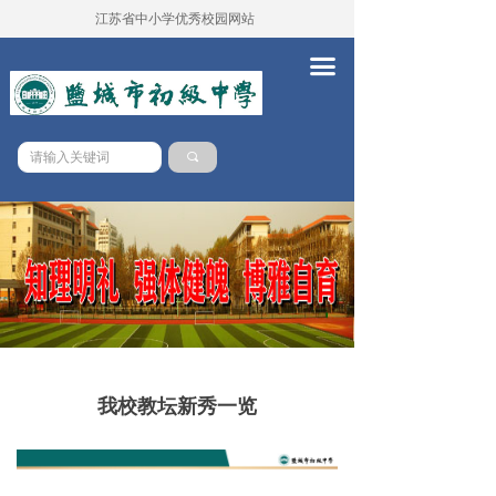
江苏省中小学优秀校园网站
首页
끀
学校概况
新闻中心
끠
党务校务
学本课堂
队伍建设
德育工作
教务工作
我校教坛新秀一览
教学科研
对外交流