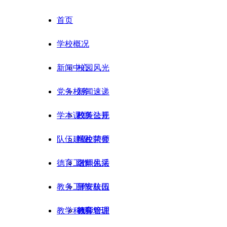
首页
学校概况
新闻中心
校园风光
党务校务
新闻速递
学本课堂
政策法规
校务公开
队伍建设
学校荣誉
招生聘师
德育工作
组织生活
名师风采
教务工作
师资队伍
平安校园
教学科研
教师培训
德育管理
教学管理