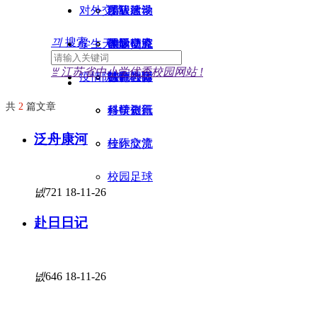
对外交流
团队活动
年级教学
课程建设
끠
搜索
学生天地
年级揽胜
教学动态
课题研究
国际交流
ꁡ
江苏省中小学优秀校园网站 !
疫情防控
法制教育
德育心得
苏教国际
特色社团
共
2
篇文章
科研资讯
修学旅行
科技创新
泛舟康河
校际交流
佳作欣赏
校园足球
넶
721
18-11-26
赴日日记
넶
646
18-11-26