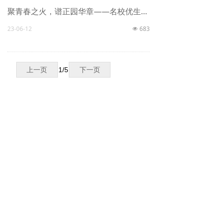
聚青春之火，谱正园华章——名校优生在盐初中（3）
23-06-12
683
넶
上一页
1
/
5
下一页