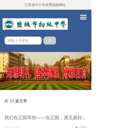
江苏省中小学优秀校园网站
首页
끀
学校概况
新闻中心
끠
党务校务
学本课堂
队伍建设
德育工作
教务工作
共
23
篇文章
教学科研
我们在正园等你——在正园，遇见最好的老师（2）
对外交流
23-07-27
1560
넶